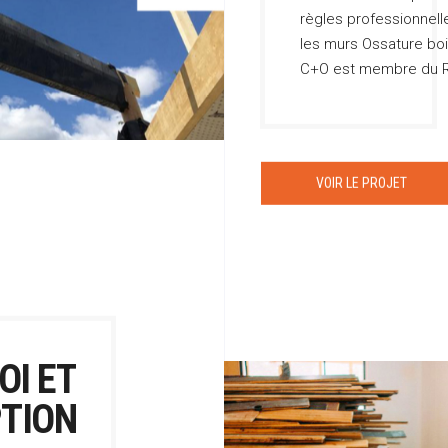
règles professionnell
les murs Ossature boi
C+O est membre du RF
VOIR LE PROJET
OI ET
TION