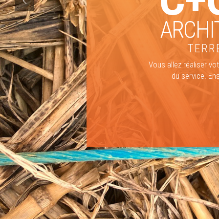
ARCHI
TERRE
Vous allez réaliser v
du service. En