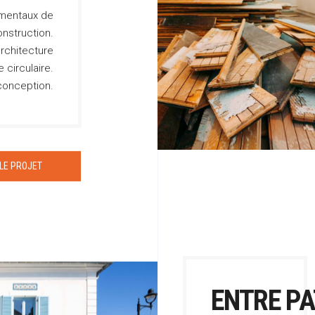
ementaux de
onstruction.
architecture
 circulaire.
 conception.
 LE PROJET
ENTRE P