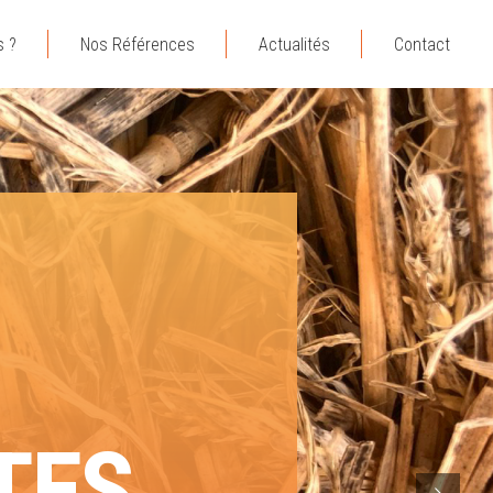
 ?
Nos Références
Actualités
Contact
TES